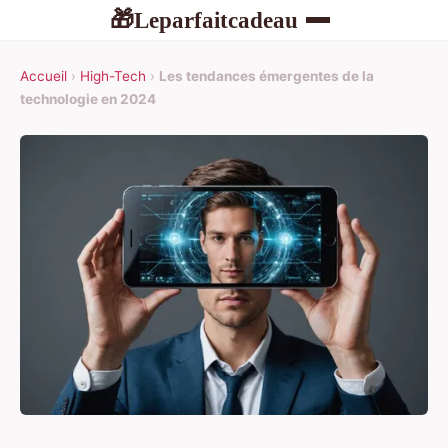
Leparfaitcadeau
🎁
Accueil
›
High-Tech
›
Les tendances émergentes de la
technologie en 2024